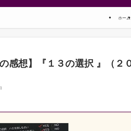
ホーム
の感想】『１３の選択 』（２
日