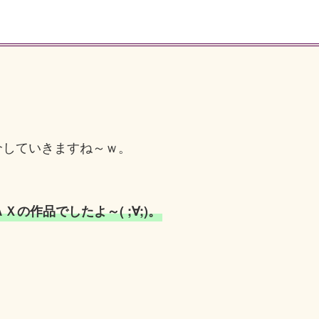
介していきますね～ｗ。
の作品でしたよ～( ;∀;)。
。